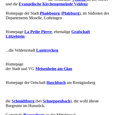
und die
Evangelische Kirchengemeinde Veldenz
Homepage der Stadt
Phalsbourg
(
Pfalzburg
), im Südosten des
Departements Moselle, Lothringen
Homepage
La Petite Pierre
, ehemalige
Grafschaft
Lützelstein
...die Veldenzstadt
Lauterecken
Homepage
der Stadt und VG
Meisenheim am Glan
Homepage der Ortschaft
Haschbach
am Remigiusberg
die
Schmidtburg
(bei
Schneppenbach
), die wohl älteste
Burgruine im Hunsrück.
Gemeinde
Brauneberg
an der Mittelmosel