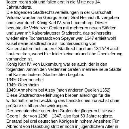
liegen recht spät und fallen erst in die Mitte des 14.
Jahrhunderts.
Die folgenden Stadtrechtsverleihungen in der Grafschaft
Veldenz wurden an Georgs Sohn, Graf Heinrich II. vergeben
und zwar durch König Karl IV. von Luxemburg. Dieser
begabte die Veldenzer Grafen mit mehreren neuen Städten,
und zwar mit Kaiserslauterer Stadtrecht, das seinerseits
wieder eine Tochterstadt von Speyer war. 1347 erhielt wohl
Kusel seine Stadtrechte als Tochtersiedlung von
Kaiserslautern mit Lauterer Stadtrecht und um 1347/49 auch
Lauterecken, wobei hier leider keine urkundliche Überlieferung
vorhanden ist.
König Karl IV. von Luxemburg war es auch, der in den
folgenden Jahren den Veldenzer Grafen mehrere neue Städte
mit Kaiserslauterer Stadtrechten begabte:
1349: Obermoschel
1349: Odernheim
1349: Armsheim bei Alzey [nach anderen Quellen 1352]
Diese Stadtrechtsverleihungen blieben allerdings für die
wirtschaftliche Entwicklung des Landstriches zunächst ohne
größere sichtbare Auswirkungen.
Der bedeutendste unter den Grafen der jüngeren Linie war
Georg I, der von 1298 – 1347, also fast 50 Jahre regierte.
Er stand bei drei deutschen Königen in hohem Ansehen: Für
Albrecht von Habsburg stritt er noch in jugendlichem Alter in