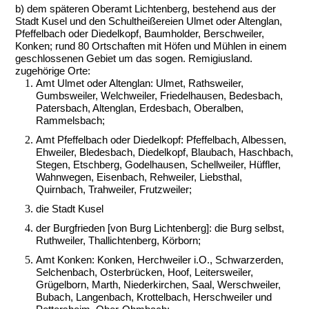
b) dem späteren Oberamt Lichtenberg, bestehend aus der
Stadt Kusel und den Schultheißereien Ulmet oder Altenglan,
Pfeffelbach oder Diedelkopf, Baumholder, Berschweiler,
Konken; rund 80 Ortschaften mit Höfen und Mühlen in einem
geschlossenen Gebiet um das sogen. Remigiusland.
zugehörige Orte:
Amt Ulmet oder Altenglan: Ulmet, Rathsweiler,
Gumbsweiler, Welchweiler, Friedelhausen, Bedesbach,
Patersbach, Altenglan, Erdesbach, Oberalben,
Rammelsbach;
Amt Pfeffelbach oder Diedelkopf: Pfeffelbach, Albessen,
Ehweiler, Bledesbach, Diedelkopf, Blaubach, Haschbach,
Stegen, Etschberg, Godelhausen, Schellweiler, Hüffler,
Wahnwegen, Eisenbach, Rehweiler, Liebsthal,
Quirnbach, Trahweiler, Frutzweiler;
die Stadt Kusel
der Burgfrieden [von Burg Lichtenberg]: die Burg selbst,
Ruthweiler, Thallichtenberg, Körborn;
Amt Konken: Konken, Herchweiler i.O., Schwarzerden,
Selchenbach, Osterbrücken, Hoof, Leitersweiler,
Grügelborn, Marth, Niederkirchen, Saal, Werschweiler,
Bubach, Langenbach, Krottelbach, Herschweiler und