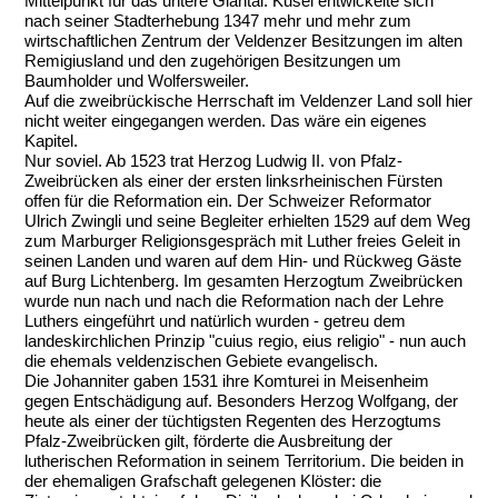
Mittelpunkt für das untere Glantal. Kusel entwickelte sich
nach seiner Stadterhebung 1347 mehr und mehr zum
wirtschaftlichen Zentrum der Veldenzer Besitzungen im alten
Remigiusland und den zugehörigen Besitzungen um
Baumholder und Wolfersweiler.
Auf die zweibrückische Herrschaft im Veldenzer Land soll hier
nicht weiter eingegangen werden. Das wäre ein eigenes
Kapitel.
Nur soviel. Ab 1523 trat Herzog Ludwig II. von Pfalz-
Zweibrücken als einer der ersten linksrheinischen Fürsten
offen für die Reformation ein. Der Schweizer Reformator
Ulrich Zwingli und seine Begleiter erhielten 1529 auf dem Weg
zum Marburger Religionsgespräch mit Luther freies Geleit in
seinen Landen und waren auf dem Hin- und Rückweg Gäste
auf Burg Lichtenberg. Im gesamten Herzogtum Zweibrücken
wurde nun nach und nach die Reformation nach der Lehre
Luthers eingeführt und natürlich wurden - getreu dem
landeskirchlichen Prinzip "cuius regio, eius religio" - nun auch
die ehemals veldenzischen Gebiete evangelisch.
Die Johanniter gaben 1531 ihre Komturei in Meisenheim
gegen Entschädigung auf. Besonders Herzog Wolfgang, der
heute als einer der tüchtigsten Regenten des Herzogtums
Pfalz-Zweibrücken gilt, förderte die Ausbreitung der
lutherischen Reformation in seinem Territorium. Die beiden in
der ehemaligen Grafschaft gelegenen Klöster: die