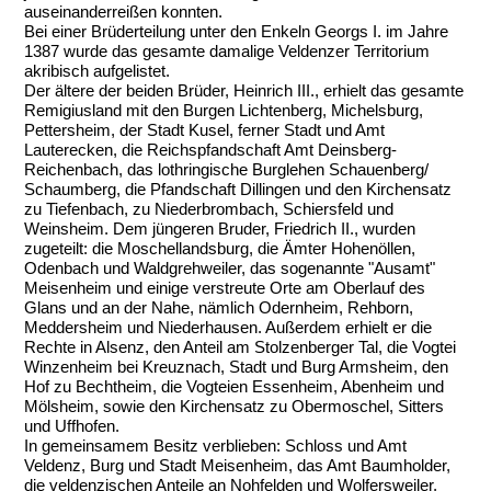
auseinanderreißen konnten.
Bei einer Brüderteilung unter den Enkeln Georgs I. im Jahre
1387 wurde das gesamte damalige Veldenzer Territorium
akribisch aufgelistet.
Der ältere der beiden Brüder, Heinrich III., erhielt das gesamte
Remigiusland mit den Burgen Lichtenberg, Michelsburg,
Pettersheim, der Stadt Kusel, ferner Stadt und Amt
Lauterecken, die Reichspfandschaft Amt Deinsberg-
Reichenbach, das lothringische Burglehen Schauenberg/
Schaumberg, die Pfandschaft Dillingen und den Kirchensatz
zu Tiefenbach, zu Niederbrombach, Schiersfeld und
Weinsheim. Dem jüngeren Bruder, Friedrich II., wurden
zugeteilt: die Moschellandsburg, die Ämter Hohenöllen,
Odenbach und Waldgrehweiler, das sogenannte "Ausamt"
Meisenheim und einige verstreute Orte am Oberlauf des
Glans und an der Nahe, nämlich Odernheim, Rehborn,
Meddersheim und Niederhausen. Außerdem erhielt er die
Rechte in Alsenz, den Anteil am Stolzenberger Tal, die Vogtei
Winzenheim bei Kreuznach, Stadt und Burg Armsheim, den
Hof zu Bechtheim, die Vogteien Essenheim, Abenheim und
Mölsheim, sowie den Kirchensatz zu Obermoschel, Sitters
und Uffhofen.
In gemeinsamem Besitz verblieben: Schloss und Amt
Veldenz, Burg und Stadt Meisenheim, das Amt Baumholder,
die veldenzischen Anteile an Nohfelden und Wolfersweiler,