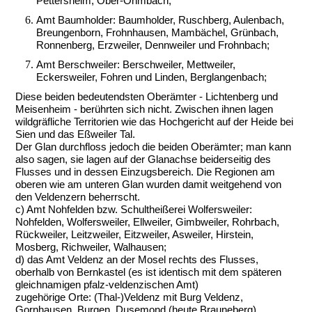
Pettersheim, Ober-Ohmbach;
Amt Baumholder: Baumholder, Ruschberg, Aulenbach,
Breungenborn, Frohnhausen, Mambächel, Grünbach,
Ronnenberg, Erzweiler, Dennweiler und Frohnbach;
Amt Berschweiler: Berschweiler, Mettweiler,
Eckersweiler, Fohren und Linden, Berglangenbach;
Diese beiden bedeutendsten Oberämter - Lichtenberg und
Meisenheim - berührten sich nicht. Zwischen ihnen lagen
wildgräfliche Territorien wie das Hochgericht auf der Heide bei
Sien und das Eßweiler Tal.
Der Glan durchfloss jedoch die beiden Oberämter; man kann
also sagen, sie lagen auf der Glanachse beiderseitig des
Flusses und in dessen Einzugsbereich. Die Regionen am
oberen wie am unteren Glan wurden damit weitgehend von
den Veldenzern beherrscht.
c) Amt Nohfelden bzw. Schultheißerei Wolfersweiler:
Nohfelden, Wolfersweiler, Ellweiler, Gimbweiler, Rohrbach,
Rückweiler, Leitzweiler, Eitzweiler, Asweiler, Hirstein,
Mosberg, Richweiler, Walhausen;
d) das Amt Veldenz an der Mosel rechts des Flusses,
oberhalb von Bernkastel (es ist identisch mit dem späteren
gleichnamigen pfalz-veldenzischen Amt)
zugehörige Orte: (Thal-)Veldenz mit Burg Veldenz,
Gornhausen, Burgen, Dusemond (heute Brauneberg),