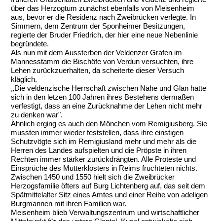
über das Herzogtum zunächst ebenfalls von Meisenheim
aus, bevor er die Residenz nach Zweibrücken verlegte. In
Simmern, dem Zentrum der Sponheimer Besitzungen,
regierte der Bruder Friedrich, der hier eine neue Nebenlinie
begründete.
Als nun mit dem Aussterben der Veldenzer Grafen im
Mannesstamm die Bischöfe von Verdun versuchten, ihre
Lehen zurückzuerhalten, da scheiterte dieser Versuch
kläglich.
„
Die veldenzische Herrschaft zwischen Nahe und Glan hatte
sich in den letzen 100 Jahren ihres Bestehens dermaßen
verfestigt, dass an eine Zurücknahme der Lehen nicht mehr
zu denken war".
Ähnlich erging es auch den Mönchen vom Remigiusberg. Sie
mussten immer wieder feststellen, dass ihre einstigen
Schutzvögte sich im Remigiusland mehr und mehr als die
Herren des Landes aufspielten und die Pröpste in ihren
Rechten immer stärker zurückdrängten. Alle Proteste und
Einsprüche des Mutterklosters in Reims fruchteten nichts.
Zwischen 1450 und 1550 hielt sich die Zweibrücker
Herzogsfamilie öfters auf Burg Lichtenberg auf, das seit dem
Spätmittelalter Sitz eines Amtes und einer Reihe von adeligen
Burgmannen mit ihren Familien war.
Meisenheim blieb Verwaltungszentrum und wirtschaftlicher