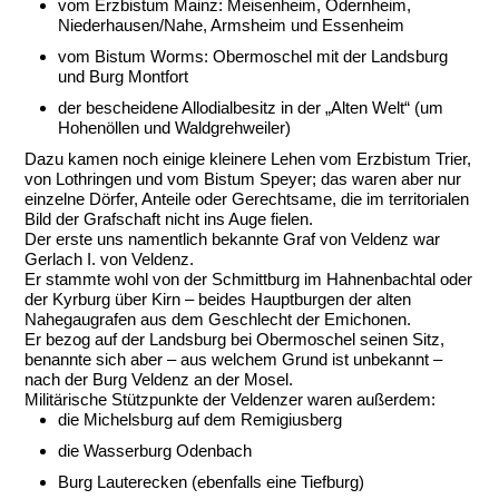
vom Erzbistum Mainz: Meisenheim, Odernheim,
Niederhausen/Nahe, Armsheim und Essenheim
vom Bistum Worms: Obermoschel mit der Landsburg
und Burg Montfort
der bescheidene Allodialbesitz in der „Alten Welt“ (um
Hohenöllen und Waldgrehweiler)
Dazu kamen noch einige kleinere Lehen vom Erzbistum Trier,
von Lothringen und vom Bistum Speyer; das waren aber nur
einzelne Dörfer, Anteile oder Gerechtsame, die im territorialen
Bild der Grafschaft nicht ins Auge fielen.
Der erste uns namentlich bekannte Graf von Veldenz war
Gerlach I. von Veldenz.
Er stammte wohl von der Schmittburg im Hahnenbachtal oder
der Kyrburg über Kirn – beides Hauptburgen der alten
Nahegaugrafen aus dem Geschlecht der Emichonen.
Er bezog auf der Landsburg bei Obermoschel seinen Sitz,
benannte sich aber – aus welchem Grund ist unbekannt –
nach der Burg Veldenz an der Mosel.
Militärische Stützpunkte der Veldenzer waren außerdem:
die Michelsburg auf dem Remigiusberg
die Wasserburg Odenbach
Burg Lauterecken (ebenfalls eine Tiefburg)