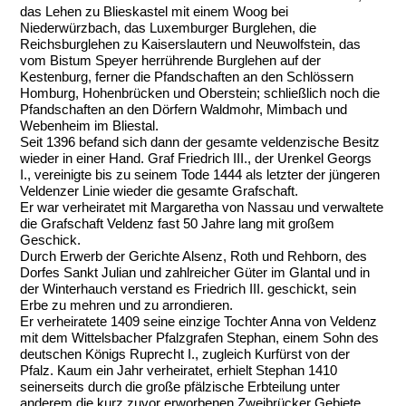
das Lehen zu Blieskastel mit einem Woog bei
Niederwürzbach, das Luxemburger Burglehen, die
Reichsburglehen zu Kaiserslautern und Neuwolfstein, das
vom Bistum Speyer herrührende Burglehen auf der
Kestenburg, ferner die Pfandschaften an den Schlössern
Homburg, Hohenbrücken und Oberstein; schließlich noch die
Pfandschaften an den Dörfern Waldmohr, Mimbach und
Webenheim im Bliestal.
Seit 1396 befand sich dann der gesamte veldenzische Besitz
wieder in einer Hand. Graf Friedrich III., der Urenkel Georgs
I., vereinigte bis zu seinem Tode 1444 als letzter der jüngeren
Veldenzer Linie wieder die gesamte Grafschaft.
Er war verheiratet mit Margaretha von Nassau und verwaltete
die Grafschaft Veldenz fast 50 Jahre lang mit großem
Geschick.
Durch Erwerb der Gerichte Alsenz, Roth und Rehborn, des
Dorfes Sankt Julian und zahlreicher Güter im Glantal und in
der Winterhauch verstand es Friedrich III. geschickt, sein
Erbe zu mehren und zu arrondieren.
Er verheiratete 1409 seine einzige Tochter Anna von Veldenz
mit dem Wittelsbacher Pfalzgrafen Stephan, einem Sohn des
deutschen Königs Ruprecht I., zugleich Kurfürst von der
Pfalz. Kaum ein Jahr verheiratet, erhielt Stephan 1410
seinerseits durch die große pfälzische Erbteilung unter
anderem die kurz zuvor erworbenen Zweibrücker Gebiete