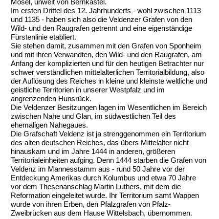
Mosel, unweit von Bernkastel.
Im ersten Drittel des 12. Jahrhunderts - wohl zwischen 1113
und 1135 - haben sich also die Veldenzer Grafen von den
Wild- und den Raugrafen getrennt und eine eigenständige
Fürstenlinie etabliert.
Sie stehen damit, zusammen mit den Grafen von Sponheim
und mit ihren Verwandten, den Wild- und den Raugrafen, am
Anfang der komplizierten und für den heutigen Betrachter nur
schwer verständlichen mittelalterlichen Territorialbildung, also
der Auflösung des Reiches in kleine und kleinste weltliche und
geistliche Territorien in unserer Westpfalz und im
angrenzenden Hunsrück.
Die Veldenzer Besitzungen lagen im Wesentlichen im Bereich
zwischen Nahe und Glan, im südwestlichen Teil des
ehemaligen Nahegaues.
Die Grafschaft Veldenz ist ja strenggenommen ein Territorium
des alten deutschen Reiches, das übers Mittelalter nicht
hinauskam und im Jahre 1444 in anderen, größeren
Territorialeinheiten aufging. Denn 1444 starben die Grafen von
Veldenz im Mannesstamm aus - rund 50 Jahre vor der
Entdeckung Amerikas durch Kolumbus und etwa 70 Jahre
vor dem Thesenanschlag Martin Luthers, mit dem die
Reformation eingeleitet wurde. Ihr Territorium samt Wappen
wurde von ihren Erben, den Pfalzgrafen von Pfalz-
Zweibrücken aus dem Hause Wittelsbach, übernommen.