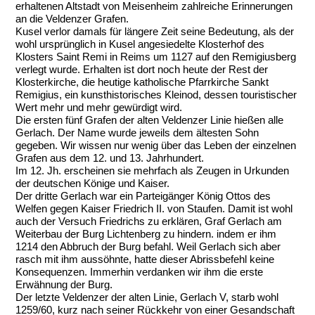
erhaltenen Altstadt von Meisenheim zahlreiche Erinnerungen
an die Veldenzer Grafen.
Kusel verlor damals für längere Zeit seine Bedeutung, als der
wohl ursprünglich in Kusel angesiedelte Klosterhof des
Klosters Saint Remi in Reims um 1127 auf den Remigiusberg
verlegt wurde. Erhalten ist dort noch heute der Rest der
Klosterkirche, die heutige katholische Pfarrkirche Sankt
Remigius, ein kunsthistorisches Kleinod, dessen touristischer
Wert mehr und mehr gewürdigt wird.
Die ersten fünf Grafen der alten Veldenzer Linie hießen alle
Gerlach. Der Name wurde jeweils dem ältesten Sohn
gegeben. Wir wissen nur wenig über das Leben der einzelnen
Grafen aus dem 12. und 13. Jahrhundert.
Im 12. Jh. erscheinen sie mehrfach als Zeugen in Urkunden
der deutschen Könige und Kaiser.
Der dritte Gerlach war ein Parteigänger König Ottos des
Welfen gegen Kaiser Friedrich II. von Staufen. Damit ist wohl
auch der Versuch Friedrichs zu erklären, Graf Gerlach am
Weiterbau der Burg Lichtenberg zu hindern. indem er ihm
1214 den Abbruch der Burg befahl. Weil Gerlach sich aber
rasch mit ihm aussöhnte, hatte dieser Abrissbefehl keine
Konsequenzen. Immerhin verdanken wir ihm die erste
Erwähnung der Burg.
Der letzte Veldenzer der alten Linie, Gerlach V, starb wohl
1259/60, kurz nach seiner Rückkehr von einer Gesandschaft