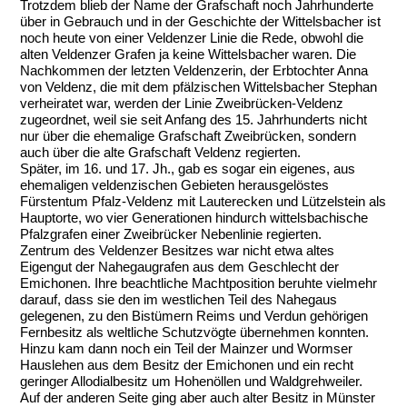
Trotzdem blieb der Name der Grafschaft noch Jahrhunderte
über in Gebrauch und in der Geschichte der Wittelsbacher ist
noch heute von einer Veldenzer Linie die Rede, obwohl die
alten Veldenzer Grafen ja keine Wittelsbacher waren. Die
Nachkommen der letzten Veldenzerin, der Erbtochter Anna
von Veldenz, die mit dem pfälzischen Wittelsbacher Stephan
verheiratet war, werden der Linie Zweibrücken-Veldenz
zugeordnet, weil sie seit Anfang des 15. Jahrhunderts nicht
nur über die ehemalige Grafschaft Zweibrücken, sondern
auch über die alte Grafschaft Veldenz regierten.
Später, im 16. und 17. Jh., gab es sogar ein eigenes, aus
ehemaligen veldenzischen Gebieten herausgelöstes
Fürstentum Pfalz-Veldenz mit Lauterecken und Lützelstein als
Hauptorte, wo vier Generationen hindurch wittelsbachische
Pfalzgrafen einer Zweibrücker Nebenlinie regierten.
Zentrum des Veldenzer Besitzes war nicht etwa altes
Eigengut der Nahegaugrafen aus dem Geschlecht der
Emichonen. Ihre beachtliche Machtposition beruhte vielmehr
darauf, dass sie den im westlichen Teil des Nahegaus
gelegenen, zu den Bistümern Reims und Verdun gehörigen
Fernbesitz als weltliche Schutzvögte übernehmen konnten.
Hinzu kam dann noch ein Teil der Mainzer und Wormser
Hauslehen aus dem Besitz der Emichonen und ein recht
geringer Allodialbesitz um Hohenöllen und Waldgrehweiler.
Auf der anderen Seite ging aber auch alter Besitz in Münster