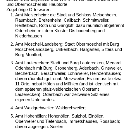
und Obermoschel als Hauptorte
Zugehörige Orte waren:
Amt Meisenheim: die Stadt und Schloss Meisenheim,
Raumbach, Breitenheim, Callbach, Schmittweiler,
Reiffelbach, Roth und Gangloff; dazu räumlich abgetrennt
Odernheim mit dem Kloster Disibodenberg und
Niederhausen
Amt Moschel-Landsberg: Stadt Obermoschel mit Burg
Moschel-Landsberg, Unkenbach, Hallgarten, Sitters und
Burg Montfort;
Amt Lauterecken: Stadt und Burg Lauterecken, Medard,
Odenbach mit Burg, Cronenberg, Adenbach, Ginsweiler,
Becherbach, Berschweiler, Lohnweiler, Heinzenhausen;
davon räumlich getrennt: Merzweiler; Es umfasste etwa
11 Orte, nebst Höfen und Mühlen (und ist identisch mit
dem späteren pfalz-veldenzischen Oberamt
Lauterecken). Odenbach war zeitweise Sitz eines
eigenen Unteramtes.
Amt Waldgrehweiler: Waldgrehweiler;
Amt Hohenöllen: Hohenöllen, Sulzhof, Einöllen,
Oberweiler und Tiefenbach, Immetshausen, Rossbach;
davon abgelegen: Seelen