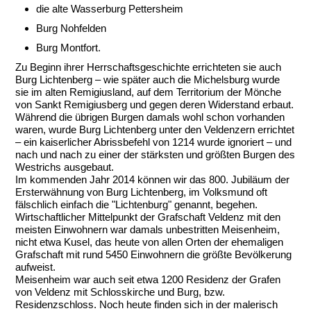
die alte Wasserburg Pettersheim
Burg Nohfelden
Burg Montfort.
Zu Beginn ihrer Herrschaftsgeschichte errichteten sie auch
Burg Lichtenberg – wie später auch die Michelsburg wurde
sie im alten Remigiusland, auf dem Territorium der Mönche
von Sankt Remigiusberg und gegen deren Widerstand erbaut.
Während die übrigen Burgen damals wohl schon vorhanden
waren, wurde Burg Lichtenberg unter den Veldenzern errichtet
– ein kaiserlicher Abrissbefehl von 1214 wurde ignoriert – und
nach und nach zu einer der stärksten und größten Burgen des
Westrichs ausgebaut.
Im kommenden Jahr 2014 können wir das 800. Jubiläum der
Ersterwähnung von Burg Lichtenberg, im Volksmund oft
fälschlich einfach die "Lichtenburg" genannt, begehen.
Wirtschaftlicher Mittelpunkt der Grafschaft Veldenz mit den
meisten Einwohnern war damals unbestritten Meisenheim,
nicht etwa Kusel, das heute von allen Orten der ehemaligen
Grafschaft mit rund 5450 Einwohnern die größte Bevölkerung
aufweist.
Meisenheim war auch seit etwa 1200 Residenz der Grafen
von Veldenz mit Schlosskirche und Burg, bzw.
Residenzschloss. Noch heute finden sich in der malerisch