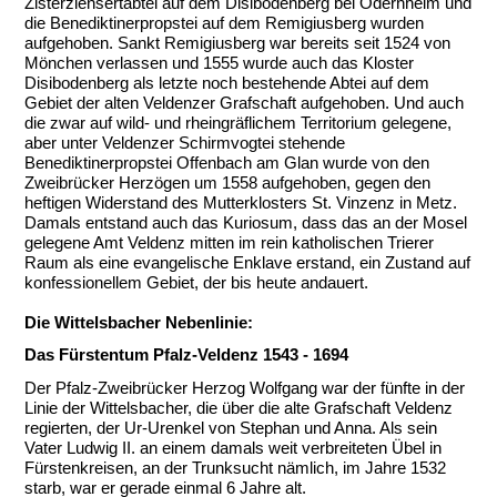
Zisterziensertabtei auf dem Disibodenberg bei Odernheim und
die Benediktinerpropstei auf dem Remigiusberg wurden
aufgehoben. Sankt Remigiusberg war bereits seit 1524 von
Mönchen verlassen und 1555 wurde auch das Kloster
Disibodenberg als letzte noch bestehende Abtei auf dem
Gebiet der alten Veldenzer Grafschaft aufgehoben. Und auch
die zwar auf wild- und rheingräflichem Territorium gelegene,
aber unter Veldenzer Schirmvogtei stehende
Benediktinerpropstei Offenbach am Glan wurde von den
Zweibrücker Herzögen um 1558 aufgehoben, gegen den
heftigen Widerstand des Mutterklosters St. Vinzenz in Metz.
Damals entstand auch das Kuriosum, dass das an der Mosel
gelegene Amt Veldenz mitten im rein katholischen Trierer
Raum als eine evangelische Enklave erstand, ein Zustand auf
konfessionellem Gebiet, der bis heute andauert.
Die Wittelsbacher Nebenlinie:
Das Fürstentum Pfalz-Veldenz 1543 - 1694
Der Pfalz-Zweibrücker Herzog Wolfgang war der fünfte in der
Linie der Wittelsbacher, die über die alte Grafschaft Veldenz
regierten, der Ur-Urenkel von Stephan und Anna. Als sein
Vater Ludwig II. an einem damals weit verbreiteten Übel in
Fürstenkreisen, an der Trunksucht nämlich, im Jahre 1532
starb, war er gerade einmal 6 Jahre alt.