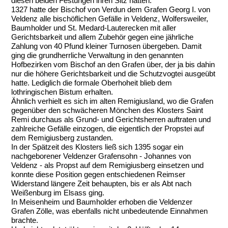
diesen beiden Festungen ihren Sitz hatten.
1327 hatte der Bischof von Verdun dem Grafen Georg I. von
Veldenz alle bischöflichen Gefälle in Veldenz, Wolfersweiler,
Baumholder und St. Medard-Lauterecken mit aller
Gerichtsbarkeit und allem Zubehör gegen eine jährliche
Zahlung von 40 Pfund kleiner Turnosen übergeben. Damit
ging die grundherrliche Verwaltung in den genannten
Hofbezirken vom Bischof an den Grafen über, der ja bis dahin
nur die höhere Gerichtsbarkeit und die Schutzvogtei ausgeübt
hatte. Lediglich die formale Oberhoheit blieb dem
lothringischen Bistum erhalten.
Ähnlich verhielt es sich im alten Remigiusland, wo die Grafen
gegenüber den schwächeren Mönchen des Klosters Saint
Remi durchaus als Grund- und Gerichtsherren auftraten und
zahlreiche Gefälle einzogen, die eigentlich der Propstei auf
dem Remigiusberg zustanden.
In der Spätzeit des Klosters ließ sich 1395 sogar ein
nachgeborener Veldenzer Grafensohn - Johannes von
Veldenz - als Propst auf dem Remigiusberg einsetzen und
konnte diese Position gegen entschiedenen Reimser
Widerstand längere Zeit behaupten, bis er als Abt nach
Weißenburg im Elsass ging.
In Meisenheim und Baumholder erhoben die Veldenzer
Grafen Zölle, was ebenfalls nicht unbedeutende Einnahmen
brachte.