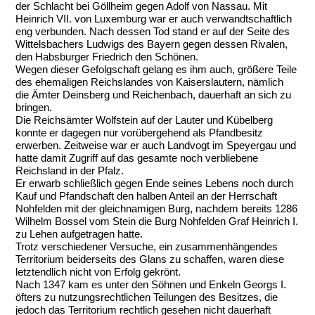
der Schlacht bei Göllheim gegen Adolf von Nassau. Mit
Heinrich VII. von Luxemburg war er auch verwandtschaftlich
eng verbunden. Nach dessen Tod stand er auf der Seite des
Wittelsbachers Ludwigs des Bayern gegen dessen Rivalen,
den Habsburger Friedrich den Schönen.
Wegen dieser Gefolgschaft gelang es ihm auch, größere Teile
des ehemaligen Reichslandes von Kaiserslautern, nämlich
die Ämter Deinsberg und Reichenbach, dauerhaft an sich zu
bringen.
Die Reichsämter Wolfstein auf der Lauter und Kübelberg
konnte er dagegen nur vorübergehend als Pfandbesitz
erwerben. Zeitweise war er auch Landvogt im Speyergau und
hatte damit Zugriff auf das gesamte noch verbliebene
Reichsland in der Pfalz.
Er erwarb schließlich gegen Ende seines Lebens noch durch
Kauf und Pfandschaft den halben Anteil an der Herrschaft
Nohfelden mit der gleichnamigen Burg, nachdem bereits 1286
Wilhelm Bossel vom Stein die Burg Nohfelden Graf Heinrich I.
zu Lehen aufgetragen hatte.
Trotz verschiedener Versuche, ein zusammenhängendes
Territorium beiderseits des Glans zu schaffen, waren diese
letztendlich nicht von Erfolg gekrönt.
Nach 1347 kam es unter den Söhnen und Enkeln Georgs I.
öfters zu nutzungsrechtlichen Teilungen des Besitzes, die
jedoch das Territorium rechtlich gesehen nicht dauerhaft