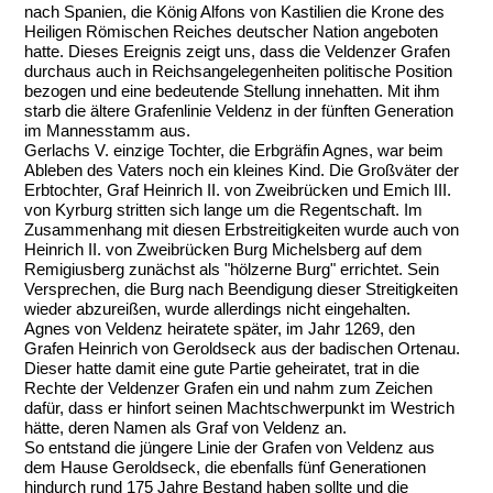
nach Spanien, die König Alfons von Kastilien die Krone des
Heiligen Römischen Reiches deutscher Nation angeboten
hatte. Dieses Ereignis zeigt uns, dass die Veldenzer Grafen
durchaus auch in Reichsangelegenheiten politische Position
bezogen und eine bedeutende Stellung innehatten. Mit ihm
starb die ältere Grafenlinie Veldenz in der fünften Generation
im Mannesstamm aus.
Gerlachs V. einzige Tochter, die Erbgräfin Agnes, war beim
Ableben des Vaters noch ein kleines Kind. Die Großväter der
Erbtochter, Graf Heinrich II. von Zweibrücken und Emich III.
von Kyrburg stritten sich lange um die Regentschaft. Im
Zusammenhang mit diesen Erbstreitigkeiten wurde auch von
Heinrich II. von Zweibrücken Burg Michelsberg auf dem
Remigiusberg zunächst als "hölzerne Burg" errichtet. Sein
Versprechen, die Burg nach Beendigung dieser Streitigkeiten
wieder abzureißen, wurde allerdings nicht eingehalten.
Agnes von Veldenz heiratete später, im Jahr 1269, den
Grafen Heinrich von Geroldseck aus der badischen Ortenau.
Dieser hatte damit eine gute Partie geheiratet, trat in die
Rechte der Veldenzer Grafen ein und nahm zum Zeichen
dafür, dass er hinfort seinen Machtschwerpunkt im Westrich
hätte, deren Namen als Graf von Veldenz an.
So entstand die jüngere Linie der Grafen von Veldenz aus
dem Hause Geroldseck, die ebenfalls fünf Generationen
hindurch rund 175 Jahre Bestand haben sollte und die