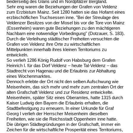
beiderseitig des Glans und im Nordpfälzer Bergland.
Sehr eng waren die Beziehungen der Grafen von Veldenz
zum Erzbistum Mainz. Seit 1280 hatten sie das Hofamt eines
erzbischöflichen Truchsessen inne. "Bei der Streulage des
Veldenzer Besitzes von der Mosel bis vor die Tore von Mainz
(Essenheim) waren gute Beziehungen zu den mächtigeren
Nachbarn eine notwendige Vorbedingung" (Dotzauer, S. 183).
Durch die Verleihung städtischer Freiheiten versuchten die
Grafen von Veldenz ihre Orte zu wirtschaftlichen
Mittelpunkten innerhalb ihres kleinen Territoriums zu
entwickeln.
So verlieh 1286 König Rudolf von Habsburg dem Grafen
Heinrich I. für das Dorf Veldenz – heute Tal-Veldenz – das
Stadtrecht von Hagenau und die Erlaubnis zur Abhaltung
eines Wochenmarktes.
Dennoch erlebte der Ort nicht den selben Aufschwung wie
Meisenheim, das sich mehr und mehr zum zentralen Ort der
alten Grafschaft Veldenz und zur Residenz entwickelte.
Meisenheim, später Sitz eines Oberamtes, hatte 1315 durch
Kaiser Ludwig den Bayern die Erlaubnis erhalten, die
Stadtbefestigung zu erneuern. In einer Urkunde für Graf
Georg I verlieh der Herrscher Meisenheim dieselben
Freiheiten, wie sie die Reichsstadt Oppenheim inne hatte.
Die übrigen Städtegründungen in der Grafschaft, immer ein
Zeichen für die wirtschaftliche Prosperität eines Territoriums,