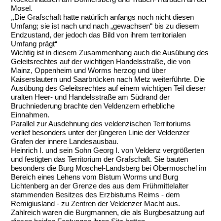
Mosel.
„
Die Grafschaft hatte natürlich anfangs noch nicht diesen
Umfang; sie ist nach und nach „gewachsen“ bis zu diesem
Endzustand, der jedoch das Bild von ihrem territorialen
Umfang prägt“
Wichtig ist in diesem Zusammenhang auch die Ausübung des
Geleitsrechtes auf der wichtigen Handelsstraße, die von
Mainz, Oppenheim und Worms herzog und über
Kaiserslautern und Saarbrücken nach Metz weiterführte. Die
Ausübung des Geleitsrechtes auf einem wichtigen Teil dieser
uralten Heer- und Handelsstraße am Südrand der
Bruchniederung brachte den Veldenzern erhebliche
Einnahmen.
Parallel zur Ausdehnung des veldenzischen Territoriums
verlief besonders unter der jüngeren Linie der Veldenzer
Grafen der innere Landesausbau.
Heinrich I. und sein Sohn Georg I. von Veldenz vergrößerten
und festigten das Territorium der Grafschaft. Sie bauten
besonders die Burg Moschel-Landsberg bei Obermoschel im
Bereich eines Lehens vom Bistum Worms und Burg
Lichtenberg an der Grenze des aus dem Frühmittelalter
stammenden Besitzes des Erzbistums Reims - dem
Remigiusland - zu Zentren der Veldenzer Macht aus.
Zahlreich waren die Burgmannen, die als Burgbesatzung auf