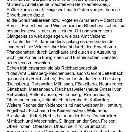
Mülheim, Andel (heute Stadtteil von Bernkastel-Kues);
Später kamen noch einige weit nach Osten vorgeschobene
Erwerbungen dazu:
e) die Schultheißereien bzw. Vogteien Armsheim – Stadt und
Burg - , Essenheim und Winzenheim im Rheinhessischen; sie
bestanden jeweils nur aus je einem Ort und waren vom
Glangebiet so weit abgelegen, wie das Amt Veldenz.
Im Laufe des 14. Jahrhunderts gelang es den Grafen der
jüngeren Linie Veldenz, ihre Macht durch den Erwerb von
Pfandschaften, durch Landkäufe und durch die Ausübung
wichtiger Ämter in königlichen und kurtrierischen Diensten
bedeutend zu erweitern.
Schon früh erwarben sie als Reichspfandschaft
f) das Amt Deinsberg-Reichenbach, auch Gericht Jettenbach
genannt (als Reichslehen). Es umfasste die Orte: Theisberg
(Deinsberg), Rutsweiler, Mühlbach, Föckelberg, Neunkirchen,
Gimsbach, Matzenbach, Reichartsweiler (heute Ortsteil von
Rehweiler), Bettenhausen, Fockenberg, Reichenbach,
Oberstaufenbach, Jettenbach, Albersbach, Kollweiler;
Weitere Rechte der Veldenzer sind nachweisbar in Homburg,
Vogelbach, Fischbach bei Kaiserslautern, Waldmohr,
Blieskastel, Kirkel, Herbitzheim an der Blies, Zweibrücken,
Mimbach und Webenheim, Dillingen an der Saar, Freisen,
Oberkirchen, Oberstein, Dhaun bei Kirn, Grumbach,
Rockenhausen am Donnersberg und Traben-Trarbach an der