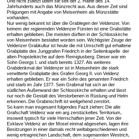
Und nicht zuletzt übten sie seit der 2. Hälfte des 14.
Jahrhunderts auch das Münzrecht aus. Aus dieser Zeit sind
Prägungen mit Angabe von Meisenheim als Münzstätte
vorhanden.
Nur wenig bekannt ist über die Grablegen der Veldenzer. Von
keinem der regierenden Veldenzer Fürsten ist eine Grabstätte
erhalten geblieben. Die meisten dürften in der Schlosskirche
von Meisenheim bestattet worden sein. Wichtigster Zeuge der
Veldenzer Grabkultur ist heute die mit Umschrift gut erhaltene
Grabplatte des Junggrafen Friedrich in der Seitenkapelle der
alten Propsteikirche auf dem Remigiusberg. Dieser war ein
Sohn Georgs I. und starb bereits 1327. Als weiteres
Grabdenkmal der Veldenzer ist in Meisenheim die stark
verwitterte Grabplatte des Grafen Georg II. von Veldenz
erhalten geblieben. Er war ein Sohn des genannten Friedrich
und starb im Jahr 1377. Sein Grabmal hat sich an der
südlichen Außenwand der Schlosskirche erhalten und lässt
nur noch die Gestalt des Verstorbenen in Rüstung und Helm
erkennen. Die Grabinschrift ist weitgehend zerstört.
So kann man insgesamt folgendes Fazit ziehen: Die alte
Grafschaft Veldenz war ein arg zerstückeltes Territorium,
insoweit typisch für viele Herrschaften jener Zeit. Von der
Exklave Veldenz an der Mosel einmal abgesehen, lagen ihre
Besitzungen in einer damals recht weltabgeschiedenen und
wenig ertragreichen Landschaft, dem sogenannten Westrich,