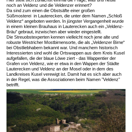
Hier stellt sich zunächst einmal die Frage, was uns heute
noch an Veldenz und die Veldenzer erinnert?
Da sind zum einen die Obstsäfte einer großen
Süßmosterei in Lauterecken, die unter dem Namen „Schloß
Veldenz“ angeboten werden. In jüngster Vergangenheit wurde
in einem kleinen Brauhaus in Lauterecken auch ein „Veldenz-
Bräu“ gebraut, inzwischen aber wieder eingestellt.
Die Streuobstexperten kennen vielleicht noch jene alte und
robuste Westricher Mostbirnensorte, die als „Veldenzer Birne“
bei Obstliebhabern bekannt war. Und manchem historisch
Interessierten sind wohl die Ortswappen aus dem Kreis Kusel
aufgefallen, die der blaue Löwe ziert - das Wappentier der
Grafen von Veldenz, wie er etwa in den Wappen der Städte
Lauterecken und Veldenz an der Mosel oder in dem des
Landkreises Kusel verewigt ist. Damit hat es sich aber auch
in der Regel, was die Assoziationen beim Namen "Veldenz"
betrifft.