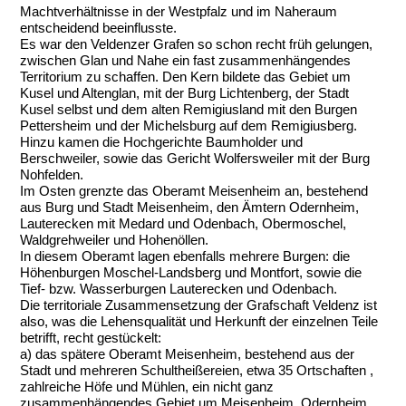
Machtverhältnisse in der Westpfalz und im Naheraum
entscheidend beeinflusste.
Es war den Veldenzer Grafen so schon recht früh gelungen,
zwischen Glan und Nahe ein fast zusammenhängendes
Territorium zu schaffen. Den Kern bildete das Gebiet um
Kusel und Altenglan, mit der Burg Lichtenberg, der Stadt
Kusel selbst und dem alten Remigiusland mit den Burgen
Pettersheim und der Michelsburg auf dem Remigiusberg.
Hinzu kamen die Hochgerichte Baumholder und
Berschweiler, sowie das Gericht Wolfersweiler mit der Burg
Nohfelden.
Im Osten grenzte das Oberamt Meisenheim an, bestehend
aus Burg und Stadt Meisenheim, den Ämtern Odernheim,
Lauterecken mit Medard und Odenbach, Obermoschel,
Waldgrehweiler und Hohenöllen.
In diesem Oberamt lagen ebenfalls mehrere Burgen: die
Höhenburgen Moschel-Landsberg und Montfort, sowie die
Tief- bzw. Wasserburgen Lauterecken und Odenbach.
Die territoriale Zusammensetzung der Grafschaft Veldenz ist
also, was die Lehensqualität und Herkunft der einzelnen Teile
betrifft, recht gestückelt:
a)
das spätere Oberamt Meisenheim, bestehend aus der
Stadt und mehreren Schultheißereien, etwa 35 Ortschaften ,
zahlreiche Höfe und Mühlen, ein nicht ganz
zusammenhängendes Gebiet um Meisenheim, Odernheim