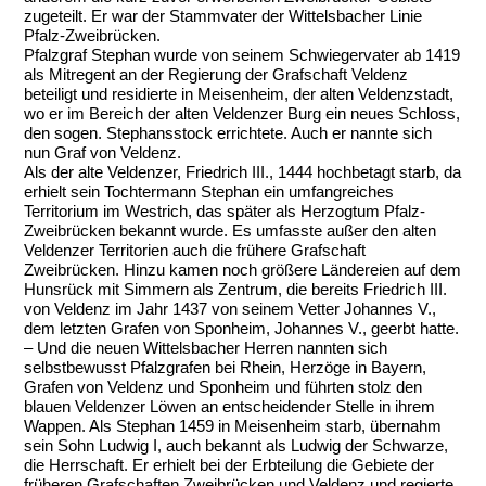
zugeteilt. Er war der Stammvater der Wittelsbacher Linie
Pfalz-Zweibrücken.
Pfalzgraf Stephan wurde von seinem Schwiegervater ab 1419
als Mitregent an der Regierung der Grafschaft Veldenz
beteiligt und residierte in Meisenheim, der alten Veldenzstadt,
wo er im Bereich der alten Veldenzer Burg ein neues Schloss,
den sogen. Stephansstock errichtete. Auch er nannte sich
nun Graf von Veldenz.
Als der alte Veldenzer, Friedrich III., 1444 hochbetagt starb, da
erhielt sein Tochtermann Stephan ein umfangreiches
Territorium im Westrich, das später als Herzogtum Pfalz-
Zweibrücken bekannt wurde. Es umfasste außer den alten
Veldenzer Territorien auch die frühere Grafschaft
Zweibrücken. Hinzu kamen noch größere Ländereien auf dem
Hunsrück mit Simmern als Zentrum, die bereits Friedrich III.
von Veldenz im Jahr 1437 von seinem Vetter Johannes V.,
dem letzten Grafen von Sponheim, Johannes V., geerbt hatte.
– Und die neuen Wittelsbacher Herren nannten sich
selbstbewusst Pfalzgrafen bei Rhein, Herzöge in Bayern,
Grafen von Veldenz und Sponheim und führten stolz den
blauen Veldenzer Löwen an entscheidender Stelle in ihrem
Wappen. Als Stephan 1459 in Meisenheim starb, übernahm
sein Sohn Ludwig I, auch bekannt als Ludwig der Schwarze,
die Herrschaft. Er erhielt bei der Erbteilung die Gebiete der
früheren Grafschaften Zweibrücken und Veldenz und regierte