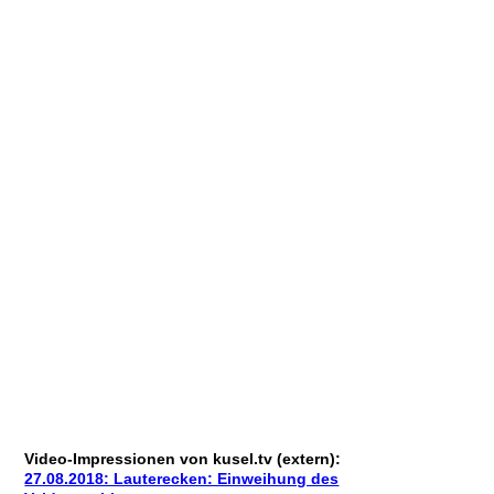
4
5
6
7
8
9
9b
9c
Video-Impressionen von kusel.tv (extern):
27.08.2018: Lauterecken: Einweihung des