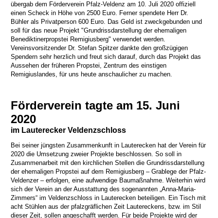
übergab dem Förderverein Pfalz-Veldenz am 10. Juli 2020 offiziell
einen Scheck in Höhe von 2500 Euro. Ferner spendete Herr Dr.
Bühler als Privatperson 600 Euro. Das Geld ist zweckgebunden und
soll für das neue Projekt "Grundrissdarstellung der ehemaligen
Benediktinerpropstei Remigiusberg" verwendet werden.
Vereinsvorsitzender Dr. Stefan Spitzer dankte den großzügigen
Spendern sehr herzlich und freut sich darauf, durch das Projekt das
Aussehen der früheren Propstei, Zentrum des einstigen
Remigiuslandes, für uns heute anschaulicher zu machen.
Förderverein tagte am 15. Juni
2020
im Lauterecker Veldenzschloss
Bei seiner jüngsten Zusammenkunft in Lauterecken hat der Verein für
2020 die Umsetzung zweier Projekte beschlossen. So soll in
Zusammenarbeit mit den kirchlichen Stellen die Grundrissdarstellung
der ehemaligen Propstei auf dem Remigiusberg – Grablege der Pfalz-
Veldenzer – erfolgen, eine aufwendige Baumaßnahme. Weiterhin wird
sich der Verein an der Ausstattung des sogenannten „Anna-Maria-
Zimmers“ im Veldenzschloss in Lauterecken beteiligen. Ein Tisch mit
acht Stühlen aus der pfalzgräflichen Zeit Lautereckens, bzw. im Stil
dieser Zeit, sollen angeschafft werden. Für beide Projekte wird der