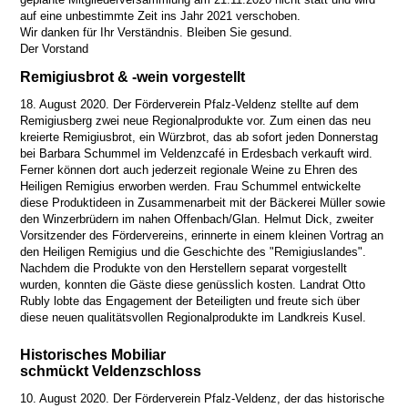
auf eine unbestimmte Zeit ins Jahr 2021 verschoben.
Wir danken für Ihr Verständnis. Bleiben Sie gesund.
Der Vorstand
Remigiusbrot & -wein vorgestellt
18. August 2020. Der Förderverein Pfalz-Veldenz stellte auf dem
Remigiusberg zwei neue Regionalprodukte vor. Zum einen das neu
kreierte Remigiusbrot, ein Würzbrot, das ab sofort jeden Donnerstag
bei Barbara Schummel im Veldenzcafé in Erdesbach verkauft wird.
Ferner können dort auch jederzeit regionale Weine zu Ehren des
Heiligen Remigius erworben werden. Frau Schummel entwickelte
diese Produktideen in Zusammenarbeit mit der Bäckerei Müller sowie
den Winzerbrüdern im nahen Offenbach/Glan. Helmut Dick, zweiter
Vorsitzender des Fördervereins, erinnerte in einem kleinen Vortrag an
den Heiligen Remigius und die Geschichte des "Remigiuslandes".
Nachdem die Produkte von den Herstellern separat vorgestellt
wurden, konnten die Gäste diese genüsslich kosten. Landrat Otto
Rubly lobte das Engagement der Beteiligten und freute sich über
diese neuen qualitätsvollen Regionalprodukte im Landkreis Kusel.
Historisches Mobiliar
schmückt Veldenzschloss
10. August 2020. Der Förderverein Pfalz-Veldenz, der das historische