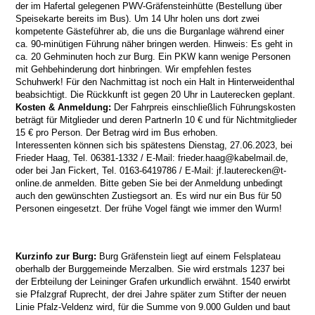
der im Hafertal gelegenen PWV-Gräfensteinhütte (Bestellung über
Speisekarte bereits im Bus). Um 14 Uhr holen uns dort zwei
kompetente Gästeführer ab, die uns die Burganlage während einer
ca. 90-minütigen Führung näher bringen werden. Hinweis: Es geht in
ca. 20 Gehminuten hoch zur Burg. Ein PKW kann wenige Personen
mit Gehbehinderung dort hinbringen. Wir empfehlen festes
Schuhwerk! Für den Nachmittag ist noch ein Halt in Hinterweidenthal
beabsichtigt. Die Rückkunft ist gegen 20 Uhr in Lauterecken geplant.
Kosten & Anmeldung:
Der Fahrpreis einschließlich Führungskosten
beträgt für Mitglieder und deren PartnerIn 10 € und für Nichtmitglieder
15 € pro Person. Der Betrag wird im Bus erhoben.
Interessenten können sich bis spätestens Dienstag, 27.06.2023, bei
Frieder Haag, Tel. 06381-1332 / E-Mail: frieder.haag@kabelmail.de,
oder bei Jan Fickert, Tel. 0163-6419786 / E-Mail: jf.lauterecken@t-
online.de anmelden. Bitte geben Sie bei der Anmeldung unbedingt
auch den gewünschten Zustiegsort an. Es wird nur ein Bus für 50
Personen eingesetzt. Der frühe Vogel fängt wie immer den Wurm!
Kurzinfo zur Burg:
Burg Gräfenstein liegt auf einem Felsplateau
oberhalb der Burggemeinde Merzalben. Sie wird erstmals 1237 bei
der Erbteilung der Leininger Grafen urkundlich erwähnt. 1540 erwirbt
sie Pfalzgraf Ruprecht, der drei Jahre später zum Stifter der neuen
Linie Pfalz-Veldenz wird, für die Summe von 9.000 Gulden und baut