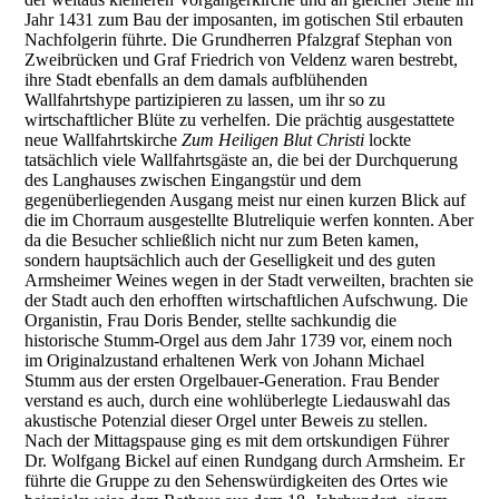
Jahr 1431 zum Bau der imposanten, im gotischen Stil erbauten
Nachfolgerin führte. Die Grundherren Pfalzgraf Stephan von
Zweibrücken und Graf Friedrich von Veldenz waren bestrebt,
ihre Stadt ebenfalls an dem damals aufblühenden
Wallfahrtshype partizipieren zu lassen, um ihr so zu
wirtschaftlicher Blüte zu verhelfen. Die prächtig ausgestattete
neue Wallfahrtskirche
Zum Heiligen Blut Christi
lockte
tatsächlich viele Wallfahrtsgäste an, die bei der Durchquerung
des Langhauses zwischen Eingangstür und dem
gegenüberliegenden Ausgang meist nur einen kurzen Blick auf
die im Chorraum ausgestellte Blutreliquie werfen konnten. Aber
da die Besucher schließlich nicht nur zum Beten kamen,
sondern hauptsächlich auch der Geselligkeit und des guten
Armsheimer Weines wegen in der Stadt verweilten, brachten sie
der Stadt auch den erhofften wirtschaftlichen Aufschwung. Die
Organistin, Frau Doris Bender, stellte sachkundig die
historische Stumm-Orgel aus dem Jahr 1739 vor, einem noch
im Originalzustand erhaltenen Werk von Johann Michael
Stumm aus der ersten Orgelbauer-Generation. Frau Bender
verstand es auch, durch eine wohlüberlegte Liedauswahl das
akustische Potenzial dieser Orgel unter Beweis zu stellen.
Nach der Mittagspause ging es mit dem ortskundigen Führer
Dr. Wolfgang Bickel auf einen Rundgang durch Armsheim. Er
führte die Gruppe zu den Sehenswürdigkeiten des Ortes wie