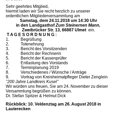
Sehr geehrtes Mitglied,
hiermit laden wir Sie recht herzlich zu unserer
ordentlichen Mitgliederversammlung am
Samstag, dem 24.11.2018 um 14:30 Uhr
in den Landgasthof
Zum Steinernen Mann,
Zweibrücker Str. 13, 66887 Ulmet
ein.
T A G E S O R D N U N G :
1.
Begrüßung
2.
Totenehrung
3.
Bericht des Vorsitzenden
4.
Bericht der Rechnerin
5.
Bericht der Kassenprüfer
6.
Entlastung des Vorstands
7.
Terminplanung 2019
8.
Verschiedenes / Wünsche / Anträge
9.
Vortrag von Kreisheimatpfleger Dieter Zenglein
"200 Jahre Landkreis Kusel"
Wir würden uns freuen, Sie am 24. November zu dieser
Versammlung begrüßen zu können.
Dr. Stefan Spitzer & Helmut Dick
Rückblick: 10. Veldenztag am 26. August 2018 in
Lauterecken