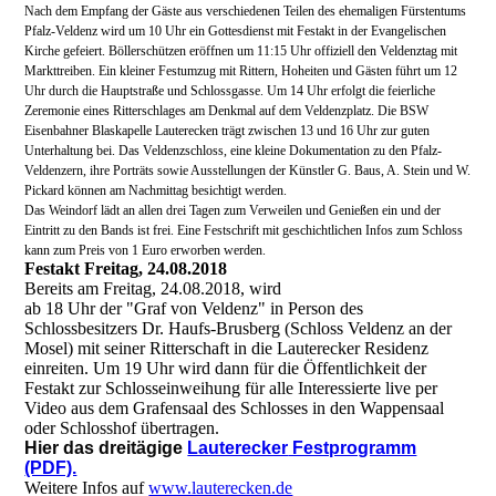
Nach dem Empfang der Gäste aus verschiedenen Teilen des ehemaligen Fürstentums
Pfalz-Veldenz wird um 10 Uhr ein Gottesdienst mit Festakt in der Evangelischen
Kirche gefeiert. Böllerschützen eröffnen um 11:15 Uhr offiziell den Veldenztag mit
Markttreiben. Ein kleiner Festumzug mit Rittern, Hoheiten und Gästen führt um 12
Uhr durch die Hauptstraße und Schlossgasse. Um 14 Uhr erfolgt die feierliche
Zeremonie eines Ritterschlages am Denkmal auf dem Veldenzplatz. Die BSW
Eisenbahner Blaskapelle Lauterecken trägt zwischen 13 und 16 Uhr zur guten
Unterhaltung bei. Das Veldenzschloss, eine kleine Dokumentation zu den Pfalz-
Veldenzern, ihre Porträts sowie Ausstellungen der Künstler G. Baus, A. Stein und W.
Pickard können am Nachmittag besichtigt werden.
Das Weindorf lädt an allen drei Tagen zum Verweilen und Genießen ein und der
Eintritt zu den Bands ist frei. Eine Festschrift mit geschichtlichen Infos zum Schloss
kann zum Preis von 1 Euro erworben werden.
Festakt Freitag, 24.08.2018
Bereits am Freitag, 24.08.2018, wird
ab 18 Uhr der "Graf von Veldenz" in Person des
Schlossbesitzers Dr. Haufs-Brusberg (Schloss Veldenz an der
Mosel) mit seiner Ritterschaft in die Lauterecker Residenz
einreiten. Um 19 Uhr wird dann für die Öffentlichkeit der
Festakt zur Schlosseinweihung für alle Interessierte live per
Video aus dem Grafensaal des Schlosses in den Wappensaal
oder Schlosshof übertragen.
Hier das dreitägige
Lauterecker
Festprogramm
(PDF).
Weitere Infos auf
www.lauterecken.de