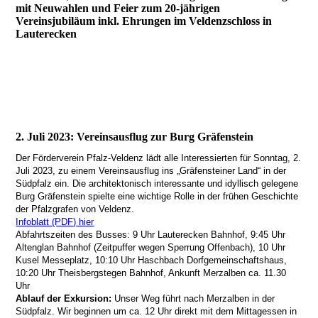
mit Neuwahlen und Feier zum 20-jährigen
Vereinsjubiläum inkl. Ehrungen im Veldenzschloss in
Lauterecken
2. Juli 2023: Vereinsausflug zur Burg Gräfenstein
Der Fördervere
in Pfalz-Veldenz lädt alle Interessierten für Sonntag, 2.
Juli 2023, zu einem Vereinsausflug ins „Gräfensteiner Land“ in der
Südpfalz ein. Die architektonisch interessante und idyllisch gelegene
Burg Gräfenstein spielte eine wichtige Rolle in der frühen Geschichte
der Pfalzgrafen von Veldenz.
Infoblatt (PDF) hier
Abfahrtszeiten des Busses: 9 Uhr Lauterecken Bahnhof, 9:45 Uhr
Altenglan Bahnhof (Zeitpuffer wegen Sperrung Offenbach), 10 Uhr
Kusel Messeplatz, 10:10 Uhr Haschbach Dorfgemeinschaftshaus,
10:20 Uhr Theisbergstegen Bahnhof, Ankunft Merzalben ca. 11.30
Uhr
Ablauf der Exkursion:
Unser Weg führt nach Merzalben in der
Südpfalz. Wir beginnen um ca. 12 Uhr direkt mit dem Mittagessen in