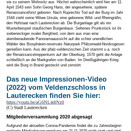
sie zu seinem Wohnsitz aus. Höchst wahrscheinlich wird hier am 11.
April 1543 sein Sohn Georg Hans, der angesehene, spätere
Renaissancefürst geboren. Nach Ruprechts Tod auf der Burg im Jahr
1544 zieht seine Witwe Ursula, eine geborene Wild- und Rheingräfin,
den Hofstaat nach Lauterecken ab. Die Burganlage gilt als ein
Musterbeispiel staufischen Burgenbaus. Seltenes Prunkstück ist ihr
siebeneckiger ovaler Bergfried, von dem aus man eine
atemberaubende Panoramaaussicht auf die schier unendlichen
Wälder des Biosphären-reservats Naturpark Pfälzerwald-Nordvogesen
genießen kann. Aus der pfalz-veldenzischen Zeit stammt u.a. noch
der Renaissancetreppenturm auf der Oberburg. 1570 geht die Anlage
schließlich an die Markgrafen von Baden. Im Dreißigjährigen Krieg
wird die Burg in Brand gesteckt und zerstört.
Das neue Impressionen-Video
(2022) vom Veldenzschloss in
Lauterecken finden Sie hier:
https://youtu.be/aG6NL4djNz0
(C) Stadt Lauterecken
Mitgliederversammlung 2020 abgesagt
Aufgrund der aktuellen Corona-Pandemie findet die zu Jahresbeginn
geplante Mitgliederversammlung am 21.11.2020 nicht statt und wird