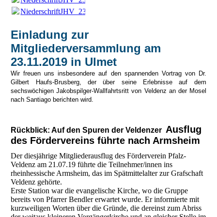
NiederschriftJHV_23.11.19.pdf
(203.8KB)
Einladung zur
Mitgliederversammlung am
23.11.2019 in Ulmet
Wir freuen uns insbesondere auf den spannenden Vortrag von Dr.
Gilbert Haufs-Brusberg, der über seine Erlebnisse auf dem
sechswöchigen Jakobspilger-Wallfahrtsritt von Veldenz an der Mosel
nach Santiago berichten wird.
Ausflug
Rückblick: Auf den Spuren der Veldenzer
des Fördervereins führte nach Armsheim
Der diesjährige Mitgliederausflug des Förderverein Pfalz-
Veldenz am 21.07.19 führte die Teilnehmer/innen ins
rheinhessische Armsheim, das im Spätmittelalter zur Grafschaft
Veldenz gehörte.
Erste Station war die evangelische Kirche, wo die Gruppe
bereits von Pfarrer Bendler erwartet wurde. Er informierte mit
kurzweiligen Worten über die Gründe, die dereinst zum Abriss
der weitaus kleineren Vorgängerkirche und an gleicher Stelle im