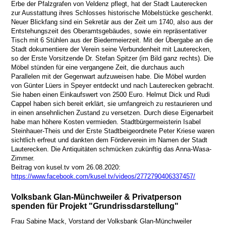
Erbe der Pfalzgrafen von Veldenz pflegt, hat der Stadt Lauterecken
zur Ausstattung ihres Schlosses historische Möbelstücke geschenkt.
Neuer Blickfang sind ein Sekretär aus der Zeit um 1740, also aus der
Entstehungszeit des Oberamtsgebäudes, sowie ein repräsentativer
Tisch mit 6 Stühlen aus der Biedermeierzeit. Mit der Übergabe an die
Stadt dokumentiere der Verein seine Verbundenheit mit Lauterecken,
so der Erste Vorsitzende Dr. Stefan Spitzer (im Bild ganz rechts). Die
Möbel stünden für eine vergangene Zeit, die durchaus auch
Parallelen mit der Gegenwart aufzuweisen habe. Die Möbel wurden
von Günter Lüers in Speyer entdeckt und nach Lauterecken gebracht.
Sie haben einen Einkaufswert von 2500 Euro. Helmut Dick und Rudi
Cappel haben sich bereit erklärt, sie umfangreich zu restaurieren und
in einen ansehnlichen Zustand zu versetzen. Durch diese Eigenarbeit
habe man höhere Kosten vermieden. Stadtbürgermeisterin Isabel
Steinhauer-Theis und der Erste Stadtbeigeordnete Peter Kriese waren
sichtlich erfreut und dankten dem Förderverein im Namen der Stadt
Lauterecken. Die Antiquitäten schmücken zukünftig das Anna-Wasa-
Zimmer.
Beitrag von kusel.tv vom 26.08.2020:
https://www.facebook.com/kusel.tv/videos/2772790406337457/
Volksbank Glan-Münchweiler & Privatperson
spenden für Projekt "Grundrissdarstellung"
Frau Sabine Mack, Vorstand der Volksbank Glan-Münchweiler