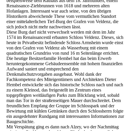
beispielsweise dem Rathaus aus dem 18. Jahrhundert, einem
Renaissance-Ziehbrunnen von 1618 und mehreren alten
Hofanlagen. Interessant war auch seine, von den übrigen
Historikern abweichende These vom vermutlichen Standort
einer mittelalterlichen Tief-Burg der Grafen von Veldenz, die
sich jedoch nicht mehr nachweisen lässt.
Diese Burg darf nicht verwechselt werden mit dem im Jahr
1574 im Renaissancestil erbauten Schloss Veldenz. Dieses, sich
heute in Privatbesitz befindende Schloss Armsheim wurde einst
von den Grafen von Veldenz als Wasserburg mit einem
quadratischen Grundriss von rund 16 m Seitenlänge errichtet.
Die heutige Besitzerfamilie Hembel hat das beim Erwerb
heruntergekommene Gebäudeensemble mit hohem finanziellen
Aufwand saniert und entsprechend den
Denkmalschutzvorgaben ausgebaut. Wohl dank der
Fachkompetenz des Miteigentümers und Architekten Dieter
Hembel entwickelte sich das historische Schloss nach und nach
zu einem Kleinod, das freigestellt im Zentrum eines
topgepflegten weitläufigen Parks zum Blickfang wird, sobald
man das Tor in der straßenseitigen Mauer durchschreitet. Dem
freundlichen Empfang der Gruppe im Schlosspark und der
Bewirtung mit kühlen Getränken durch den Schlossherrn folgte
ein ausgedehnter Rundgang mit interessanten Informationen zur
Baugeschichte.
Mit Verspätung ging es dann nach Alzey, wo der Nachmittag