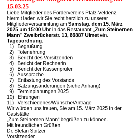
15.03.25
Liebe Mitglieder des Fördervereins Pfalz-Veldenz,
hiermit laden wir Sie recht herzlich zu unserer
Mitgliederversammlung am
Samstag, dem 15. März
2025 um 15:00 Uhr
in das Restaurant
„Zum Steinernen
Mann“ Zweibrückerstr. 13, 66887 Ulmet
ein.
Tagesordnung:
1) Begrüßung
2) Totenehrung
3) Bericht des Vorsitzenden
4) Bericht der Rechnerin
5) Bericht der Kassenprüfer
6) Aussprache
7) Entlastung des Vorstands
8) Satzungsänderungen (siehe Anhang)
9) Terminplanungen 2025
10) Ehrungen
11) Verschiedenes/Wünsche/Anträge
Wir würden uns freuen, Sie am 15. März 2025 in der
Gaststätte
„Zum Steinernen Mann“ begrüßen zu können.
Mit freundlichen Grüßen
Dr. Stefan Spitzer
Vorsitzender