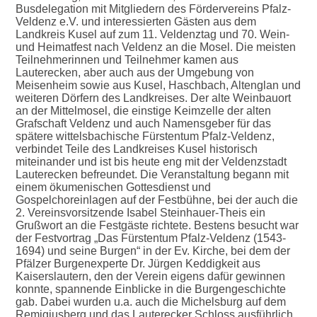
Busdelegation mit Mitgliedern des Fördervereins Pfalz-
Veldenz e.V. und interessierten Gästen aus dem
Landkreis Kusel auf zum 11. Veldenztag und 70. Wein-
und Heimatfest nach Veldenz an die Mosel. Die meisten
Teilnehmerinnen und Teilnehmer kamen aus
Lauterecken, aber auch aus der Umgebung von
Meisenheim sowie aus Kusel, Haschbach, Altenglan und
weiteren Dörfern des Landkreises. Der alte Weinbauort
an der Mittelmosel, die einstige Keimzelle der alten
Grafschaft Veldenz und auch Namensgeber für das
spätere wittelsbachische Fürstentum Pfalz-Veldenz,
verbindet Teile des Landkreises Kusel historisch
miteinander und ist bis heute eng mit der Veldenzstadt
Lauterecken befreundet. Die Veranstaltung begann mit
einem ökumenischen Gottesdienst und
Gospelchoreinlagen auf der Festbühne, bei der auch die
2. Vereinsvorsitzende Isabel Steinhauer-Theis ein
Grußwort an die Festgäste richtete. Bestens besucht war
der Festvortrag „Das Fürstentum Pfalz-Veldenz (1543-
1694) und seine Burgen“ in der Ev. Kirche, bei dem der
Pfälzer Burgenexperte Dr. Jürgen Keddigkeit aus
Kaiserslautern, den der Verein eigens dafür gewinnen
konnte, spannende Einblicke in die Burgengeschichte
gab. Dabei wurden u.a. auch die Michelsburg auf dem
Remigiusberg und das Lauterecker Schloss ausführlich