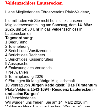
Veldenzschloss Lauterecken
Liebe Mitglieder des Fördervereins Pfalz-Veldenz,
hiermit laden wir Sie recht herzlich zu unserer
Mitgliederversammlung am
Samstag, dem
14. März
2026,
um
14:30 Uhr
in das Veldenzschloss in
Lauterecken
ein.
Tagesordnung:
1 Begrüßung
2 Totenehrung
3 Bericht des Vorsitzenden
4 Bericht des Rechners
5 Bericht des Kassenprüfers
5 Aussprache
6 Entlastung des Vorstands
7 Neuwahlen
8 Terminplanung 2026
9 Ehrungen für langjährige Mitgliedschaft
10 Vortrag von
Jürgen Keddigkeit
: "
Das Fürstentum
Pfalz-Veldenz 1543-1694 - Residenz Lauterecken -
und seine Burgen
"
11 Verschiedenes
Wir würden uns freuen, Sie am 14. März 2026 im
Veldenzschloss Lauterecken begrüßen zu können.