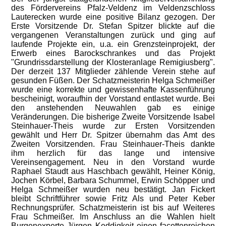
des Fördervereins Pfalz-Veldenz im Veldenzschloss
Lauterecken wurde eine positive Bilanz gezogen. Der
Erste Vorsitzende Dr. Stefan Spitzer blickte auf die
vergangenen Veranstaltungen zurück und ging auf
laufende Projekte ein, u.a. ein Grenzsteinprojekt, der
Erwerb eines Barockschrankes und das Projekt
"Grundrissdarstellung der Klosteranlage Remigiusberg".
Der derzeit 137 Mitglieder zählende Verein stehe auf
gesunden Füßen. Der Schatzmeisterin Helga Schmeißer
wurde eine korrekte und gewissenhafte Kassenführung
bescheinigt, woraufhin der Vorstand entlastet wurde. Bei
den anstehenden Neuwahlen gab es einige
Veränderungen. Die bisherige Zweite Vorsitzende Isabel
Steinhauer-Theis wurde zur Ersten Vorsitzenden
gewählt und Herr Dr. Spitzer übernahm das Amt des
Zweiten Vorsitzenden. Frau Steinhauer-Theis dankte
ihm herzlich für das lange und intensive
Vereinsengagement. Neu in den Vorstand wurde
Raphael Staudt aus Haschbach gewählt, Heiner König,
Jochen Körbel, Barbara Schummel, Erwin Schöpper und
Helga Schmeißer wurden neu bestätigt. Jan Fickert
bleibt Schriftführer sowie Fritz Als und Peter Keber
Rechnungsprüfer. Schatzmeisterin ist bis auf Weiteres
Frau Schmeißer. Im Anschluss an die Wahlen hielt
Burgenexperte Jürgen Keddigkeit einen facettenreichen